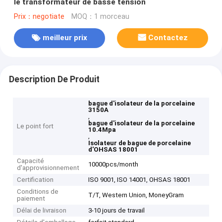
le transformateur de basse tension
Prix：negotiate
MOQ：1 morceau
meilleur prix
Contactez
Description De Produit
bague d'isolateur de la porcelaine
3150A
,
bague d'isolateur de la porcelaine
Le point fort
10.4Mpa
,
Isolateur de bague de porcelaine
d'OHSAS 18001
Capacité
10000pcs/month
d'approvisionnement
Certification
ISO 9001, ISO 14001, OHSAS 18001
Conditions de
T/T, Western Union, MoneyGram
paiement
Délai de livraison
3-10 jours de travail