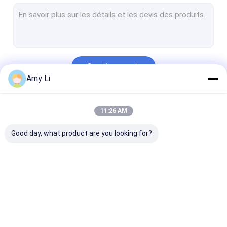
Papeterie imprégnée d'huile
Bagues remplies d'huile de transformateur
Transformateur LV
Continuer
Couches d'époxy
Amy Li
Transformateur déshydratant le reniflard
Nos Catégories
11:26 AM
Indicateur de niveau d'huile du transformateur
Good day, what product are you looking for?
Valve du transformateur
Valve de dégagement de la pression du transformateur
Bagues de
Boîtiers en
Réspirateur
transformateur de
porcelaine de
autodéshydra
puissance
transformateur