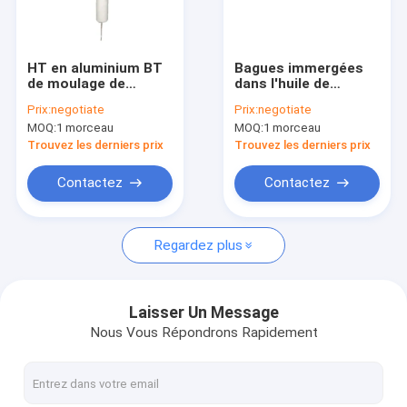
Visite d'usine
Contrôle de qualité
HT en aluminium BT
Bagues immergées
de moulage de
dans l'huile de
Contactez-nous
précision de bagues
transformateur de
Prix:
negotiate
Prix:
negotiate
de transformateur
puissance
MOQ:
1 morceau
MOQ:
1 morceau
de puissance
électroniques pour le
Nouvelles
côté de BT
Trouvez les derniers prix
Trouvez les derniers prix
Cas
Contactez
Contactez
Regardez plus
Bagues de transformateur de puissance
Boîtiers en porcelaine de transformateur
Laisser Un Message
Nous Vous Répondrons Rapidement
Réspirateur autodéshydratant
Transformateur HV