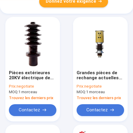
Donnez votre exigence
Pièces extérieures
Grandes pièces de
20KV électrique de
rechange actuelles
bagues de
de transformateur
Prix:
negotiate
Prix:
negotiate
transformateur de
de bagues de
MOQ:
1 morceau
MOQ:
1 morceau
porcelaine
transformateur de
porcelaine
Trouvez les derniers prix
Trouvez les derniers prix
d'isolation
Contactez
Contactez