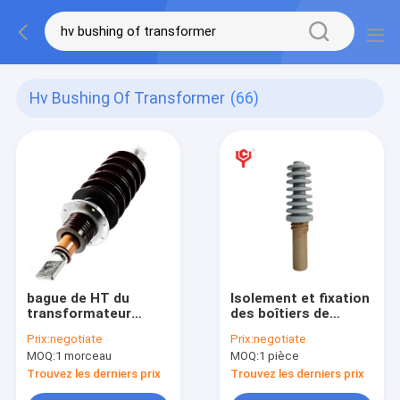
Hv Bushing Of Transformer
(66)
bague de HT du
Isolement et fixation
transformateur
des boîtiers de
3150A pour des
transformateurs
Prix:
negotiate
Prix:
negotiate
transformateurs
avec boîtiers HV de
MOQ:
1 morceau
MOQ:
1 pièce
transformateurs
Trouvez les derniers prix
Trouvez les derniers prix