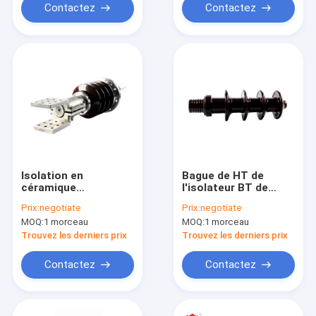
Contactez
Contactez
Isolation en
Bague de HT de
céramique
l'isolateur BT de
d'isolateur de bagues
porcelaine de Brown
Prix:
negotiate
Prix:
negotiate
remplies d'huile de
pour le
MOQ:
1 morceau
MOQ:
1 morceau
transformateur de
transformateur
HT 40.5KV
Trouvez les derniers prix
Trouvez les derniers prix
Contactez
Contactez