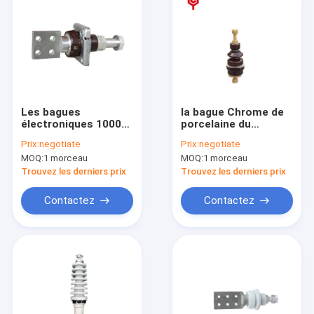
Les bagues
la bague Chrome de
électroniques 1000-
porcelaine du
2500A de
transformateur 250A
Prix:
negotiate
Prix:
negotiate
transformateur de
enduisant HT 0.7kg a
MOQ:
1 morceau
MOQ:
1 morceau
porcelaine de BT ont
adapté aux besoins
adapté aux besoins
du client
Trouvez les derniers prix
Trouvez les derniers prix
du client
Contactez
Contactez
Maison
Produits
Au sujet de nous