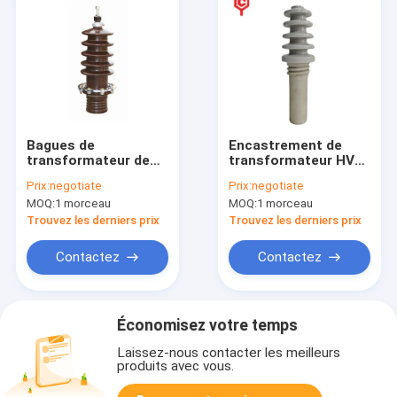
Bagues de
Encastrement de
transformateur de
transformateur HV
distribution
pour l'isolation et la
Prix:
negotiate
Prix:
negotiate
d'Electical avec Rod
fixation des
MOQ:
1 morceau
MOQ:
1 morceau
de cuivre
encastrements de
transformateur
Trouvez les derniers prix
Trouvez les derniers prix
Contactez
Contactez
Économisez votre temps
Laissez-nous contacter les meilleurs
produits avec vous.