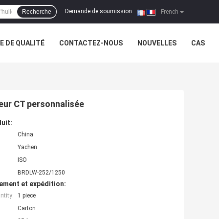
Demande de soumission
Recherche
|
French
 DE QUALITÉ
CONTACTEZ-NOUS
NOUVELLES
CAS
eur CT personnalisée
uit:
China
Yachen
ISO
BRDLW-252/1250
ement et expédition:
tity:
1 piece
Carton