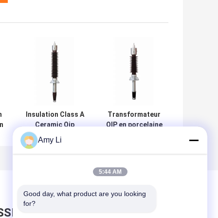
n
Insulation Class A
Transformateur
n
Ceramic Oip
OIP en porcelaine
le
Transformer
de 72,5 kV de
Amy Li
e
Bushing / Oip
classe A
l
Rated 72.5kV
630A Current
5:44 AM
2085mm Length
Good day, what product are you looking 
for?
SSEZ UN MESSAGE