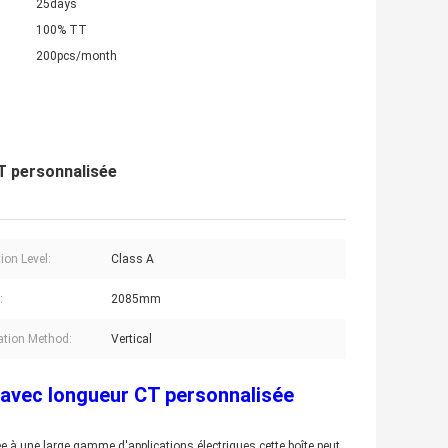
25days
100% TT
200pcs/month
T personnalisée
ion Level:
Class A
:
2085mm
lation Method:
Vertical
avec longueur CT personnalisée
e à une large gamme d'applications électriques.cette boîte peut