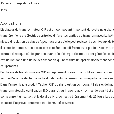
Papier immergé dans l'huile
PPO
Applications:
L'isolateur du transformateur OIP est un composant important du système global de
transférer l'énergie électrique entre les différentes parties du transformateurLa boî
niveau d'isolation de classe A pour assurer qu'elle peut résister à des niveaux de
Il existe de nombreuses occasions et scénarios différents où le produit Yachen OIP B
centrale électrique où de grandes quantités d'énergie électrique sont générées et di
être utilisé dans une usine de fabrication qui nécessite un approvisionnement const
équipements.
L'isolateur de transformateur OIP est également couramment utilisé dans la const
source d'énergie électrique fiable.et bâtiments de bureaux, où une perte de puissa
Dans l'ensemble, le produit Yachen OIP Bushing est un composant fiable et de haut
transformateur.Sa certification ISO garantit qu'il répond aux normes de qualité et d
comprennent un carton, et le délai de livraison est généralement de 25 jours.Les c
capacité d'approvisionnement est de 200 pièces/mois.