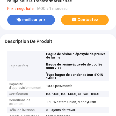
rouge pour le transformateur sec
Prix：negotiate
MOQ：1 morceau
meilleur prix
Contactez
Description De Produit
Bague de résine d'époxyde de preuve
de larme
,
Bague de résine époxyde de coulée
Le point fort
sous vide
,
Type bague de condensateur d'OIN
14001
Capacité
10000pcs/month
d'approvisionnement
Certification
ISO 9001, ISO 14001, OHSAS 18001
Conditions de
T/T, Western Union, MoneyGram
paiement
Délai de livraison
3-10 jours de travail