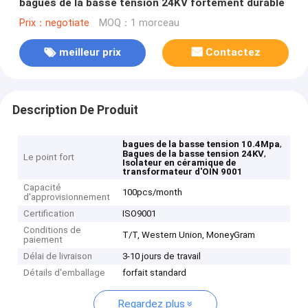
bagues de la basse tension 24KV fortement durable
Prix：negotiate
MOQ：1 morceau
meilleur prix
Contactez
Description De Produit
,
bagues de la basse tension 10.4Mpa
,
Bagues de la basse tension 24KV
Le point fort
Isolateur en céramique de
transformateur d'OIN 9001
Capacité
100pcs/month
d'approvisionnement
Certification
ISO9001
Conditions de
T/T, Western Union, MoneyGram
paiement
Délai de livraison
3-10 jours de travail
Détails d'emballage
forfait standard
Regardez plus