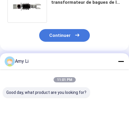
transformateur de bagues de la
basse tension 24KV fortement
durable
Continuer
Produits Recommandés
Amy Li
11:01 PM
Good day, what product are you looking for?
isolateur en
Transformateur de
Tension résist
céramique de bagues
courant 20KV
de courant
de transformateur
baguant les
ascendant de 